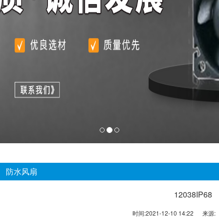
防水风扇
12038IP68
时间:
2021-12-10 14:22
来源: