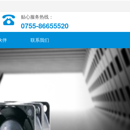
贴心服务热线：
0755-86655520
伙伴
联系我们
Next