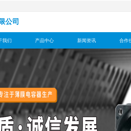
限公司
于我们
产品中心
新闻资讯
合作