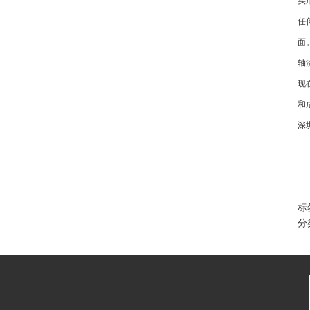
任
面
轴
现
和
深
标
分