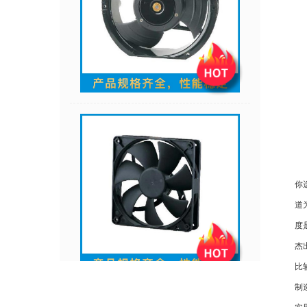
你
道
度
杰
比
制
实